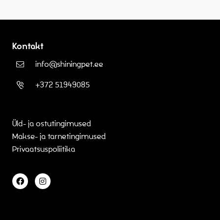
Kontakt
info@shiningpet.ee
+372 51949085
Üld- ja ostutingimused
Makse- ja tarnetingimused
Privaatsuspoliitika