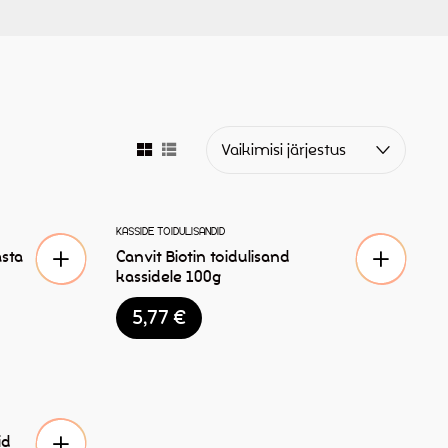
Vaikimisi järjestus
KASSIDE TOIDULISANDID
asta
Canvit Biotin toidulisand
kassidele 100g
5,77
€
id