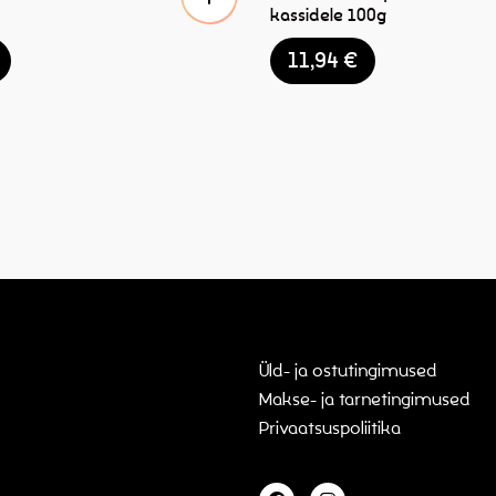
kassidele 100g
11,94
€
Üld- ja ostutingimused
Makse- ja tarnetingimused
Privaatsuspoliitika