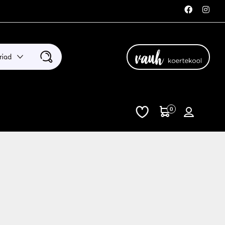
riad
0