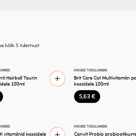
se kõik 5 tulemust
ISANDID
KASSIDE TOIDULISANDID
nti Hairball Taurin
Brit Care Cat Multivitamiin p
idele 100ml
kassidele 100ml
5,63
€
ISANDID
KASSIDE TOIDULISANDID
i vitamiinid kassidele
Canvit Probio probiootikum