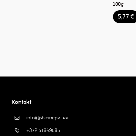
100g
5,77
€
Kontakt
info@shiningpet.ee
+372 51949085