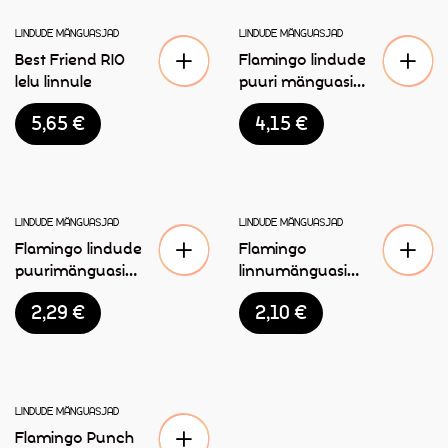
LAOST OTSAS
LINDUDE MÄNGUASJAD
LINDUDE MÄNGUASJAD
Best Friend RIO
Flamingo lindude
lelu linnule
puuri mänguasi
27cm
5,65
€
4,15
€
LINDUDE MÄNGUASJAD
LINDUDE MÄNGUASJAD
Flamingo lindude
Flamingo
puurimänguasi
linnumänguasi
kellukesega
“Appi” 10cm
2,29
€
2,10
€
21,5cm
LAOST OTSAS
LINDUDE MÄNGUASJAD
Flamingo Punch