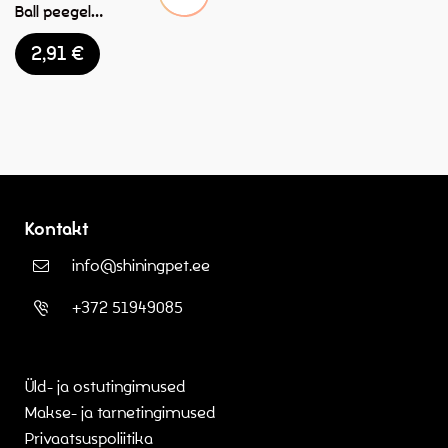
Ball peegel
lindudele
2,91
€
8x6x9,5cm
Kontakt
info@shiningpet.ee
+372 51949085
Üld- ja ostutingimused
Makse- ja tarnetingimused
Privaatsuspoliitika