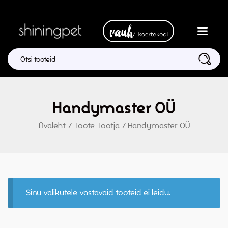
Handymaster OÜ
Avaleht
/
Toote Tootja
/
Handymaster OÜ
Sinu valikutele vastavaid tooteid ei leidu.