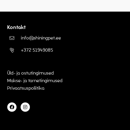
Kontakt
info@shiningpet.ee
+372 51949085
Üld- ja ostutingimused
Makse- ja tarnetingimused
Privaatsuspoliitika