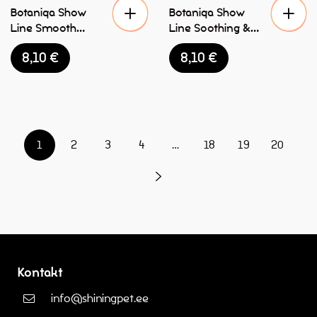
Botaniqa Show
Botaniqa Show
Line Smooth
Line Soothing &
Detangling
Shiny Coat
8,10
€
8,10
€
šampoon koertele
šampoon koertele
250ml
250ml
1
2
3
4
…
18
19
20
Kontakt
info@shiningpet.ee