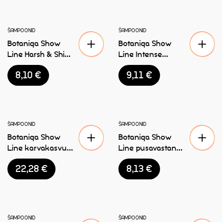
ŠAMPOONID
ŠAMPOONID
Botaniqa Show
Botaniqa Show
Line Harsh & Shiny
Line Intense
Coat šampoon
Treatment Coat
8,10
€
9,11
€
koertele 250ml
karvahooldus
mask koertele
250ml
LAOST OTSAS
ŠAMPOONID
ŠAMPOONID
Botaniqa Show
Botaniqa Show
Line karvakasvu
Line pusavastane
kiirendav seerum
karvapiim 250ml
22,28
€
8,13
€
koertele 250ml
ŠAMPOONID
ŠAMPOONID