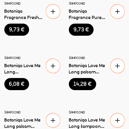
ŠAMPOONID
ŠAMPOONID
Botaniqa
Botaniqa
Fragrance Fresh
Fragrance Pure
Love lõhnaõli
Love lõhnaõli
9,73
€
9,73
€
koertele 250ml
koertele 250ml
LAOST OTSAS
ŠAMPOONID
ŠAMPOONID
Botaniqa Love Me
Botaniqa Love Me
Long
Long palsam
karvahooldus
koertele 1L
6,08
€
14,28
€
sprei 250ml
ŠAMPOONID
ŠAMPOONID
Botaniqa Love Me
Botaniqa Love Me
Long palsam
Long šampoon