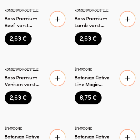
KONSERVID KOERTELE
KONSERVID KOERTELE
Boss Premium
Boss Premium
Beef vorst
Lamb vorst
koertele 1kg
koertele 1kg
2,63
€
2,63
€
KONSERVID KOERTELE
ŠAMPOONID
Boss Premium
Botaniqa Active
Venison vorst
Line Magic
koertele 1kg
Grooming
2,63
€
8,75
€
karvahooldus
sprei 250ml
LAOST OTSAS
ŠAMPOONID
ŠAMPOONID
Botaniqa Active
Botaniqa Active