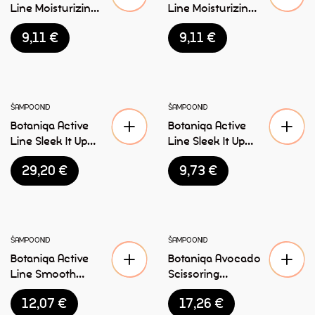
Line Moisturizing
Line Moisturizing
& Protection
& Protection
9,11
€
9,11
€
karvahooldus
šampoon koertele
mask koertele
250ml
250ml
ŠAMPOONID
ŠAMPOONID
Botaniqa Active
Botaniqa Active
Line Sleek It Up
Line Sleek It Up
karvahooldus
karvahooldus
29,20
€
9,73
€
mask koertele 1L
mask koertele
250ml
ŠAMPOONID
ŠAMPOONID
Botaniqa Active
Botaniqa Avocado
Line Smooth
Scissoring
Control
karvahooldus
12,07
€
17,26
€
karvakreem
sprei 1L