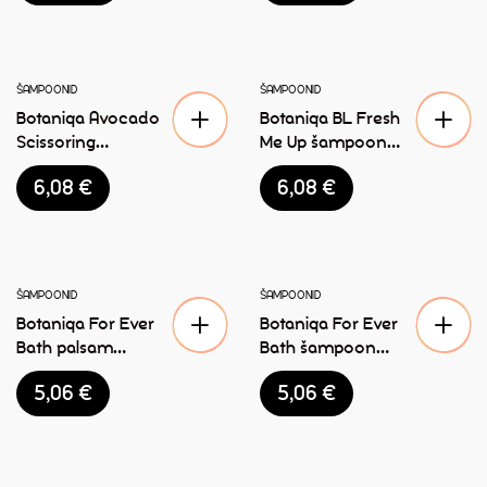
150ml
ŠAMPOONID
ŠAMPOONID
Botaniqa Avocado
Botaniqa BL Fresh
Scissoring
Me Up šampoon
karvahooldus
250ml
6,08
€
6,08
€
sprei 250ml
LAOST OTSAS
ŠAMPOONID
ŠAMPOONID
Botaniqa For Ever
Botaniqa For Ever
Bath palsam
Bath šampoon
koertele 250ml
koertele 250ml
5,06
€
5,06
€