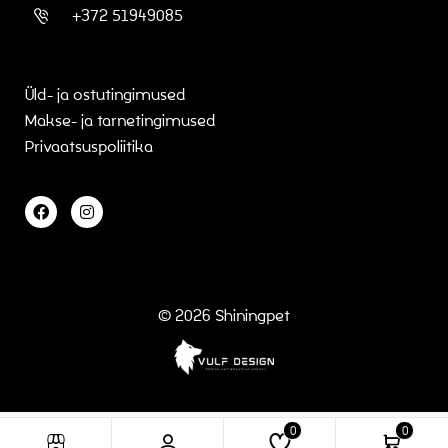
+372 51949085
Üld- ja ostutingimused
Makse- ja tarnetingimused
Privaatsuspoliitika
© 2026
Shiningpet
0
0