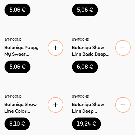
koertele 250ml
koertele 250 ml
5,06
€
5,06
€
ŠAMPOONID
ŠAMPOONID
Botaniqa Puppy
Botaniqa Show
My Sweet
Line Basic Deep
šampoon koertele
Clean šampoon
5,06
€
6,08
€
250ml
koertele 250ml
ŠAMPOONID
ŠAMPOONID
Botaniqa Show
Botaniqa Show
Line Color
Line Deep
Enhancing
Conditioning
8,10
€
19,24
€
šampoon koertele
karvahooldus õli
250ml
koertele 250ml