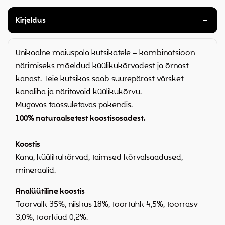
Kirjeldus
Unikaalne maiuspala kutsikatele – kombinatsioon
närimiseks mõeldud küülikukõrvadest ja õrnast
kanast. Teie kutsikas saab suurepärast värsket
kanaliha ja näritavaid küülikukõrvu.
Mugavas taassuletavas pakendis.
100% naturaalsetest koostisosadest.
Koostis
Kana, küülikukõrvad, taimsed kõrvalsaadused,
mineraalid.
Analüütiline koostis
Toorvalk 35%, niiskus 18%, toortuhk 4,5%, toorrasv
3,0%, toorkiud 0,2%.