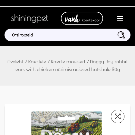
Avaleht
/
Koertele
/
Koerte maiused
/
Doggy Joy rabbit
ears with chicken närimismaiused kutsikale 90g