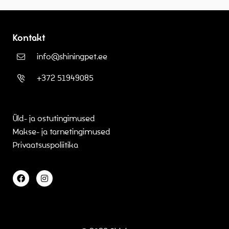
Kontakt
info@shiningpet.ee
+372 51949085
Üld- ja ostutingimused
Makse- ja tarnetingimused
Privaatsuspoliitika