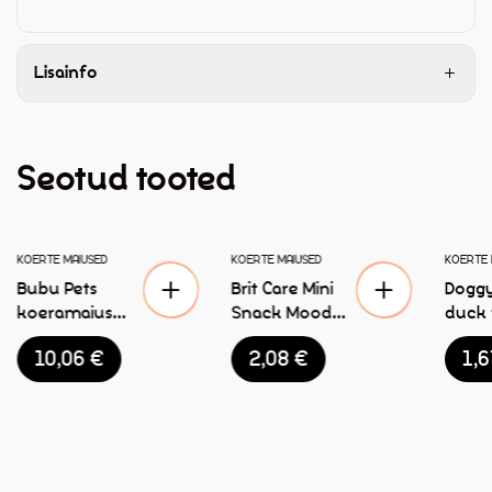
Lisainfo
Seotud tooted
KOERTE MAIUSED
KOERTE MAIUSED
KOERTE 
Bubu Pets
Brit Care Mini
Doggy
koeramaius
Snack Mood
duck f
küülik
maiused
strips
10,06
€
2,08
€
1,
bataaditoruga
koertele 50g
närim
500g
ed ko
55g