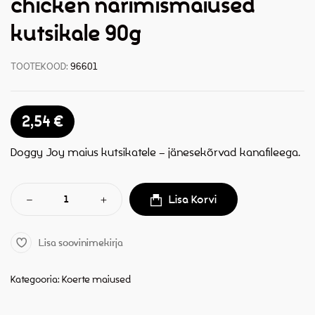
chicken närimismaiused
kutsikale 90g
TOOTEKOOD:
96601
2,54
€
Doggy Joy maius kutsikatele – jänesekõrvad kanafileega.
Lisa Korvi
Lisa soovinimekirja
Kategooria:
Koerte maiused