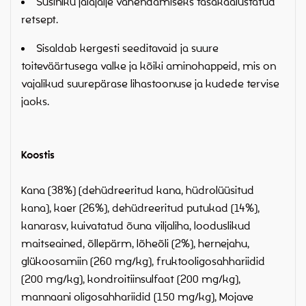
Süsiniku jalajälje vähendamiseks tasakaalustatud
retsept.
Sisaldab kergesti seeditavaid ja suure
toiteväärtusega valke ja kõiki aminohappeid, mis on
vajalikud suurepärase lihastoonuse ja kudede tervise
jaoks.
Koostis
Kana (38%) (dehüdreeritud kana, hüdrolüüsitud
kana), kaer (26%), dehüdreeritud putukad (14%),
kanarasv, kuivatatud õuna viljaliha, looduslikud
maitseained, õllepärm, lõheõli (2%), hernejahu,
glükoosamiin (260 mg/kg), fruktooligosahhariidid
(200 mg/kg), kondroitiinsulfaat (200 mg/kg),
mannaani oligosahhariidid (150 mg/kg), Mojave