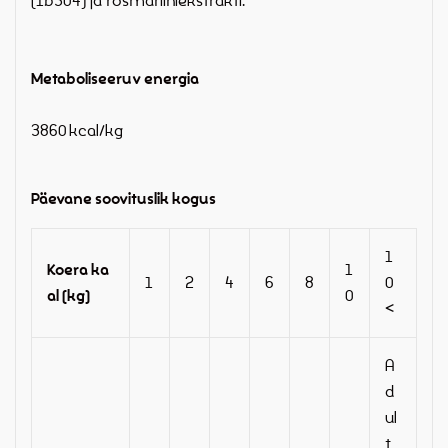
(1b304) ja rosmariiniekstrakti.
Metaboliseeruv energia
3860 kcal/kg
Päevane soovituslik kogus
1
Koera ka
1
1
2
4
6
8
0
al (kg)
0
<
A
d
ul
t