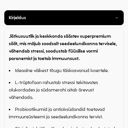
Kirjeldus
Jätkusuutlik ja keskkonda säästev superpremium
sööt, mis mõjub soodsalt seedeelundkonna tervisele,
vähendab stressi, soodustab füüsilise vormi
paranemist ja toetab immuunsust.
Ideaalne väikest tõugu täiskasvanud koertele.
L-trüptofaan rahustab stressi tekitavates
olukordades ja südamerohi aitab ärevust
vähendada.
Probiootikumid ja antioksüdandid toetavad
immuunsüsteemi ja seedeelundkonna tervist.