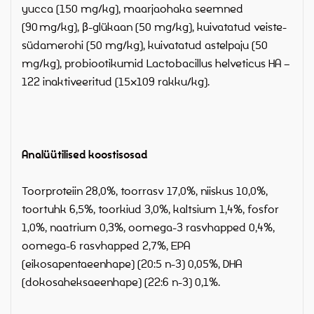
yucca (150 mg/kg), maarjaohaka seemned
(90 mg/kg), β-glükaan (50 mg/kg), kuivatatud veiste-
südamerohi (50 mg/kg), kuivatatud astelpaju (50
mg/kg), probiootikumid Lactobacillus helveticus HA –
122 inaktiveeritud (15×109 rakku/kg).
Analüütilised koostisosad
Toorproteiin 28,0%, toorrasv 17,0%, niiskus 10,0%,
toortuhk 6,5%, toorkiud 3,0%, kaltsium 1,4%, fosfor
1,0%, naatrium 0,3%, oomega-3 rasvhapped 0,4%,
oomega-6 rasvhapped 2,7%, EPA
(eikosapentaeenhape) (20:5 n-3) 0,05%, DHA
(dokosaheksaeenhape) (22:6 n-3) 0,1%.