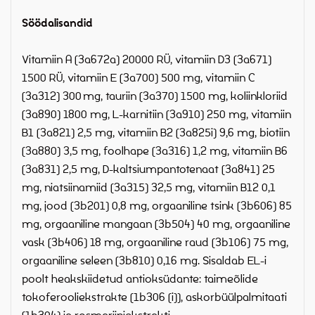
Söödalisandid
Vitamiin A (3a672a) 20000 RÜ, vitamiin D3 (3a671)
1500 RÜ, vitamiin E (3a700) 500 mg, vitamiin C
(3a312) 300 mg, tauriin (3a370) 1500 mg, koliinkloriid
(3a890) 1800 mg, L-karnitiin (3a910) 250 mg, vitamiin
B1 (3a821) 2,5 mg, vitamiin B2 (3a825i) 9,6 mg, biotiin
(3a880) 3,5 mg, foolhape (3a316) 1,2 mg, vitamiin B6
(3a831) 2,5 mg, D-kaltsiumpantotenaat (3a841) 25
mg, niatsiinamiid (3a315) 32,5 mg, vitamiin B12 0,1
mg, jood (3b201) 0,8 mg, orgaaniline tsink (3b606) 85
mg, orgaaniline mangaan (3b504) 40 mg, orgaaniline
vask (3b406) 18 mg, orgaaniline raud (3b106) 75 mg,
orgaaniline seleen (3b810) 0,16 mg. Sisaldab EL-i
poolt heakskiidetud antioksüdante: taimeõlide
tokoferooliekstrakte (1b306 (i)), askorbüülpalmitaati