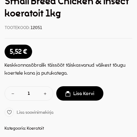
Small Breed Chicken & Insect
koeratoit 1kg
TOOTEKOOD:
12051
5,52
€
Keskkonnasõbralik täissööt täiskasvanud väikest tõugu
koertele kana ja putukatega.
Lisa Korvi
Lisa soovinimekirja
Kategooria:
Koeratoit