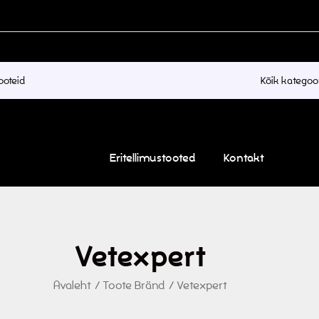
Kõik kategoo
Eritellimustooted
Kontakt
Vetexpert
Avaleht
/
Toote Bränd
/
Vetexpert