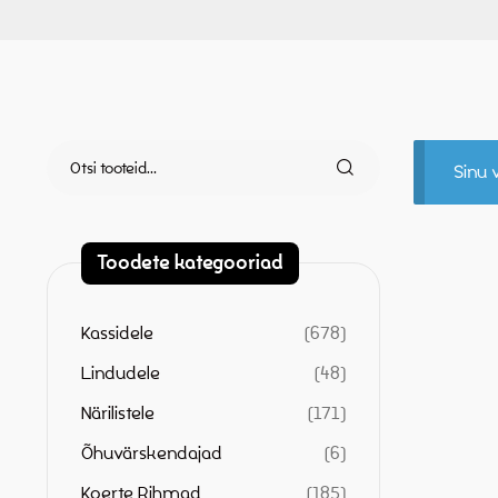
Sinu v
Toodete kategooriad
Kassidele
678
Lindudele
48
Närilistele
171
Õhuvärskendajad
6
Koerte Rihmad
185