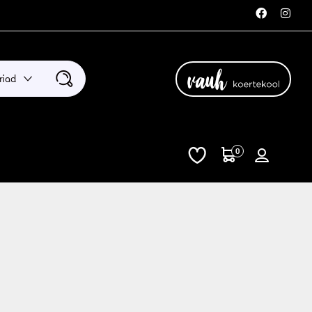
riad
0