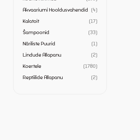
Akvaariumi Hooldusvahendid
4
Kalatoit
17
Šampoonid
33
Näriliste Puurid
1
Lindude Allapanu
2
Koertele
1780
Reptiilide Allapanu
2