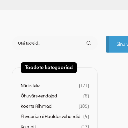
Sinu v
Toodete kategooriad
Närilistele
171
Õhuvärskendajad
6
Koerte Rihmad
185
Akvaariumi Hooldusvahendid
4
Kalatoit
17