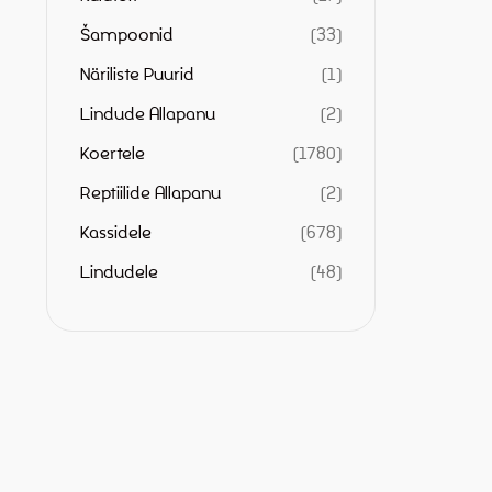
Šampoonid
33
Näriliste Puurid
1
Lindude Allapanu
2
Koertele
1780
Reptiilide Allapanu
2
Kassidele
678
Lindudele
48