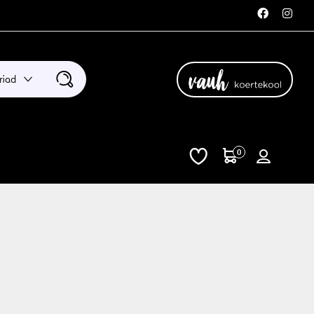
riad
0