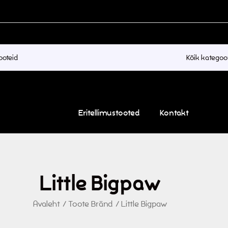
Kõik kategoo
Eritellimustooted
Kontakt
Little Bigpaw
Avaleht
/
Toote Bränd
/
Little Bigpaw